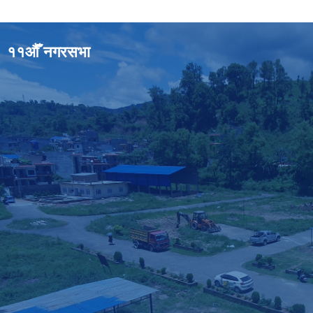
११औँ नगरसभा