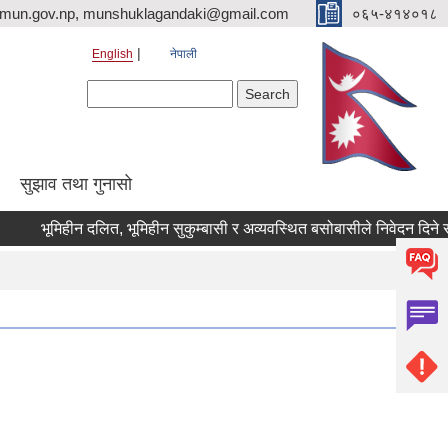
imun.gov.np, munshuklagandaki@gmail.com
०६५-४१४०१८
English
नेपाली
Search form
Search
सुझाव तथा गुनासो
भूमिहीन दलित, भूमिहीन सुकुम्बासी र अव्यवस्थित बसोबासीले निवेदन दिने सम्बन्ध