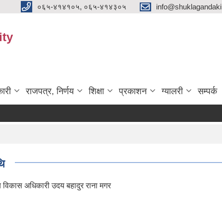
०६५-४१४१०५, ०६५-४१४३०५
info@shuklagandak
ity
ारी
राजपत्र, निर्णय
शिक्षा
प्रकाशन
ग्यालरी
सम्पर्क
थि
नीय विकास अधिकारी उदय बहादुर राना मगर