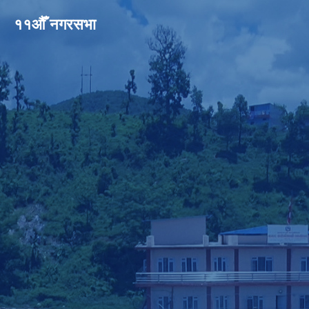
११औँ नगरसभा