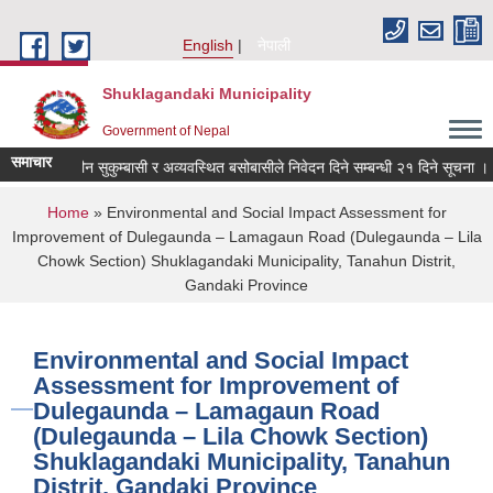
Skip to main content
English
नेपाली
Shuklagandaki Municipality
Government of Nepal
समाचार
ित, भूमिहीन सुकुम्बासी र अव्यवस्थित बसोबासीले निवेदन दिने सम्बन्धी २१ दिने सूचना ।
You are here
Home
» Environmental and Social Impact Assessment for
Improvement of Dulegaunda – Lamagaun Road (Dulegaunda – Lila
Chowk Section) Shuklagandaki Municipality, Tanahun Distrit,
Gandaki Province
Environmental and Social Impact
Assessment for Improvement of
Dulegaunda – Lamagaun Road
(Dulegaunda – Lila Chowk Section)
Shuklagandaki Municipality, Tanahun
Distrit, Gandaki Province