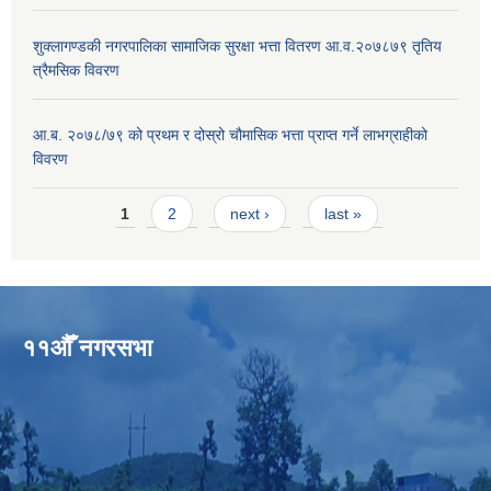
शुक्लागण्डकी नगरपालिका सामाजिक सुरक्षा भत्ता वितरण आ.व.२०७८७९ तृतिय
त्रैमसिक विवरण
आ.ब. २०७८/७९ को प्रथम र दोस्रो चौमासिक भत्ता प्राप्त गर्ने लाभग्राहीको
विवरण
Pages
1
2
next ›
last »
११औँ नगरसभा