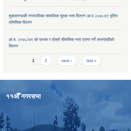
शुक्लागण्डकी नगरपालिका सामाजिक सुरक्षा भत्ता वितरण आ.व.२०७८७९ तृतिय
त्रैमसिक विवरण
आ.ब. २०७८/७९ को प्रथम र दोस्रो चौमासिक भत्ता प्राप्त गर्ने लाभग्राहीको
विवरण
Pages
1
2
next ›
last »
११औँ नगरसभा