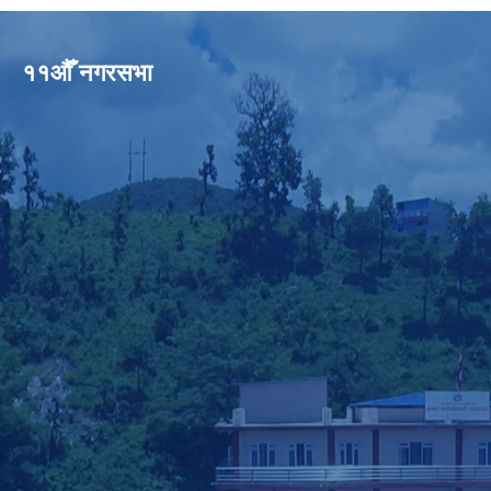
११औँ नगरसभा