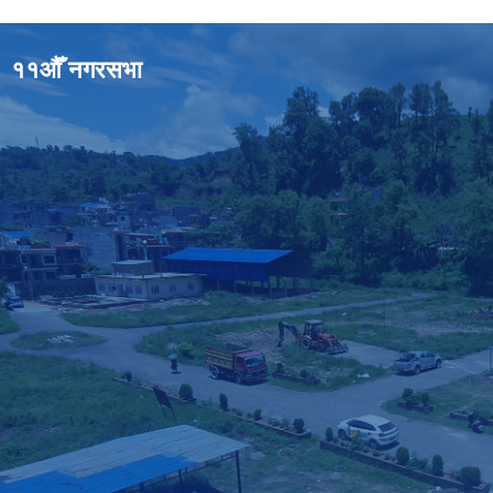
११औँ नगरसभा