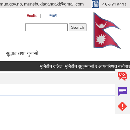
imun.gov.np, munshuklagandaki@gmail.com
०६५-४१४०१८
English
नेपाली
Search form
Search
सुझाव तथा गुनासो
भूमिहीन दलित, भूमिहीन सुकुम्बासी र अव्यवस्थित बसोबासीले निव