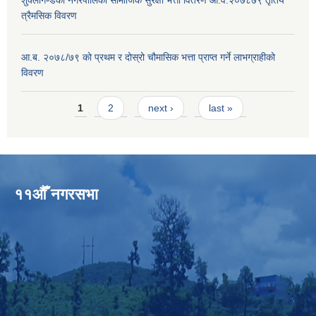
त्रैमसिक विवरण
आ.ब. २०७८/७९ को प्रथम र दोस्रो चौमासिक भत्ता प्राप्त गर्ने लाभग्राहीको
विवरण
Pages
1
2
next ›
last »
११औँ नगरसभा