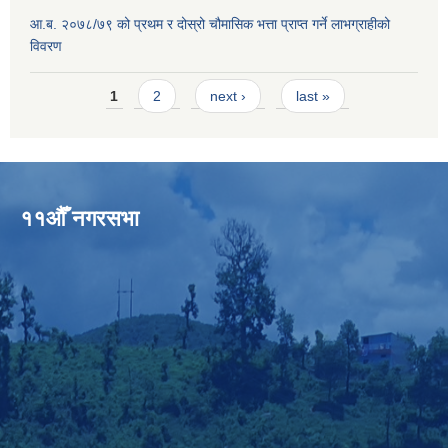
आ.ब. २०७८/७९ को प्रथम र दोस्रो चौमासिक भत्ता प्राप्त गर्ने लाभग्राहीको
विवरण
Pages
1
2
next ›
last »
११औँ नगरसभा