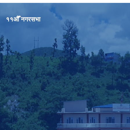
११औँ नगरसभा