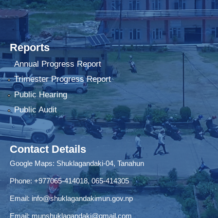
Reports
Annual Progress Report
Trimester Progress Report
Public Hearing
Public Audit
Contact Details
Google Maps:
Shuklagandaki-04, Tanahun
Phone:
+977065-414018
,
065-414305
Email:
info@shuklagandakimun.gov.np
Email:
munshuklagandaki@gmail.com