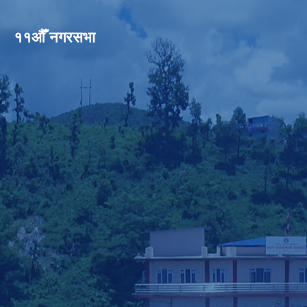
११औँ नगरसभा