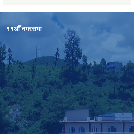
११औँ नगरसभा