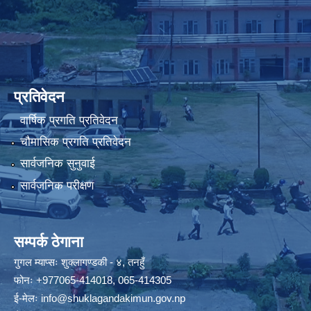
प्रतिवेदन
वार्षिक प्रगति प्रतिवेदन
चौमासिक प्रगति प्रतिवेदन
सार्वजनिक सुनुवाई
सार्वजनिक परीक्षण
सम्पर्क ठेगाना
गुगल म्याप्सः
शुक्लागण्डकी - ४, तनहुँ
फोनः
+977065-414018
,
065-414305
ई-मेलः
info@shuklagandakimun.gov.np