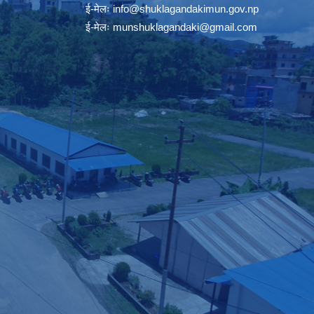
ई-मेलः
info@shuklagandakimun.gov.np
ई-मेलः
munshuklagandaki@gmail.com