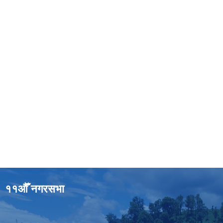
११औँ नगरसभा