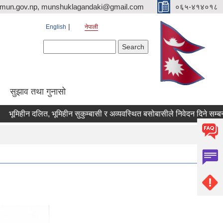
imun.gov.np, munshuklagandaki@gmail.com
०६५-४१४०१८
English
नेपाली
Search form
Search
सुझाव तथा गुनासो
ीन दलित, भूमिहीन सुकुम्बासी र अव्यवस्थित बसोबासीले निवेदन दिने सम्बन्धी २१ 