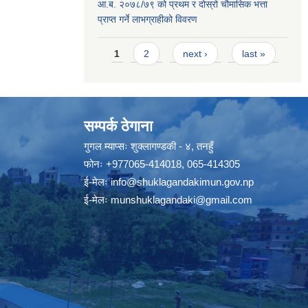
आ.ब. २०७८/७९ को प्रथम र दोस्रो चौमासिक भत्ता
प्राप्त गर्ने लाभग्राहीको विवरण
Pages
1
2
next ›
last »
सम्पर्क ठेगाना
गुगल म्याप्सः
शुक्लागण्डकी - ४, तनहुँ
फोनः
+977065-414018
,
065-414305
ई-मेलः
info@shuklagandakimun.gov.np
ई-मेलः
munshuklagandaki@gmail.com