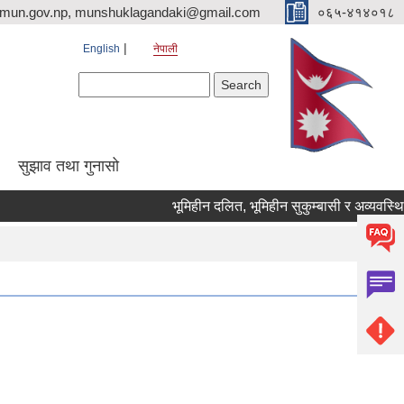
imun.gov.np, munshuklagandaki@gmail.com
०६५-४१४०१८
English
नेपाली
Search form
Search
सुझाव तथा गुनासो
भूमिहीन दलित, भूमिहीन सुकुम्बासी र अव्यवस्थित बस