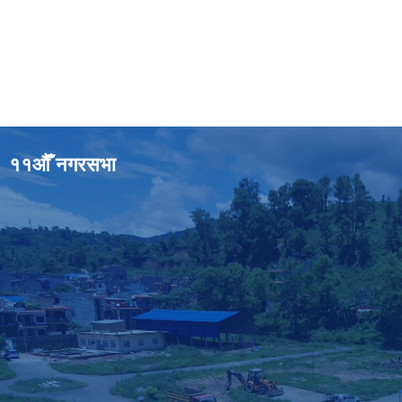
११औँ नगरसभा