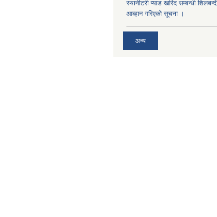
स्यानीटरी प्याड खरिद सम्बन्धी शिलबन्
आब्हान गरिएको सूचना ।
अन्य