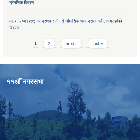
त्रैमसिक विवरण
आ.ब. २०७८/७९ को प्रथम र दोस्रो चौमासिक भत्ता प्राप्त गर्ने लाभग्राहीको
विवरण
Pages
1
2
next ›
last »
११औँ नगरसभा