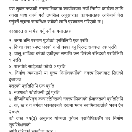
यस शुक्लागण्डकी नगरपालिकामा कार्यालयमा नयाँ निर्माण कार्यका लागि
नक्सा पाश कार्य गर्दा तपसिल अनुसारका कागजातहरु अनिबार्य पेस
गर्नुपर्ने सूचना सम्बन्धित सबैको लागि प्रकाशन गरिएको छ |
दरखास्त साथ पेश गर्नु पर्ने कागजातहरु
१. जग्गा धनि प्रमाण पुर्जाको प्रतिलिपि एक प्रति
२. कित्ता नंबर स्पष्ट भएको नापी नक्शा ब्लु प्रिन्ट सक्कल एक प्रति
३. चालु आर्थिक बर्षको एकीकृत सम्पत्ति कर तिरेको रसिदको प्रतिलिपि
१ प्रति
४. पासपोर्ट साईजको फोटो २ प्रति
५. निर्माण व्यवसायी या मुख्य निर्माणकर्मीको नगरपालिकाबाट लिएको
ईजाजत
पत्रको प्रतिलिपि एक प्रति
६. नक्शाको फोटोकपी दुई प्रति
७. ईन्जिनियरिङ्ग कन्सल्टेन्सिको नगरपालिकाको ईजाजतको प्रतिलिपि
८. क, ख र ग बर्गका भवनहरुको हकमा भवन स्वामित्वकर्ताले भवन ऐन
२०५५
को दफा ११(३) अनुसार योग्यता पुगेका प्राविधिकसँग घर निर्माण
सुपरिवेक्षणको
लागि गरिएको सम्झौता पत्र ।