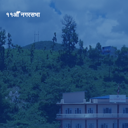
११औँ नगरसभा