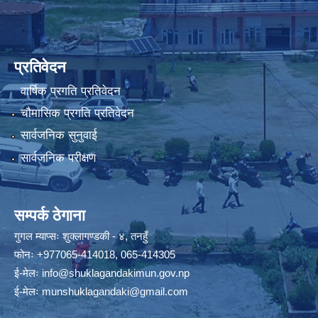
प्रतिवेदन
वार्षिक प्रगति प्रतिवेदन
चौमासिक प्रगति प्रतिवेदन
सार्वजनिक सुनुवाई
सार्वजनिक परीक्षण
सम्पर्क ठेगाना
गुगल म्याप्सः
शुक्लागण्डकी - ४, तनहुँ
फोनः
+977065-414018
,
065-414305
ई-मेलः
info@shuklagandakimun.gov.np
ई-मेलः
munshuklagandaki@gmail.com