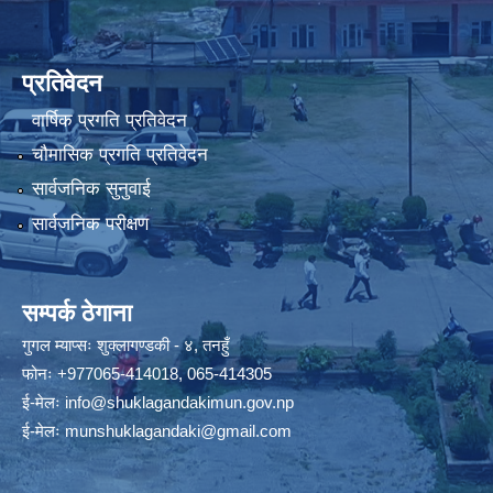
प्रतिवेदन
वार्षिक प्रगति प्रतिवेदन
चौमासिक प्रगति प्रतिवेदन
सार्वजनिक सुनुवाई
सार्वजनिक परीक्षण
सम्पर्क ठेगाना
गुगल म्याप्सः
शुक्लागण्डकी - ४, तनहुँ
फोनः
+977065-414018
,
065-414305
ई-मेलः
info@shuklagandakimun.gov.np
ई-मेलः
munshuklagandaki@gmail.com