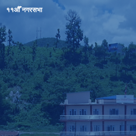
११औँ नगरसभा