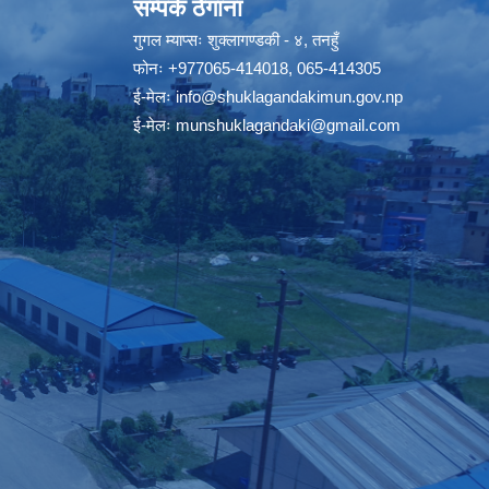
सम्पर्क ठेगाना
गुगल म्याप्सः
शुक्लागण्डकी - ४, तनहुँ
फोनः
+977065-414018
,
065-414305
ई-मेलः
info@shuklagandakimun.gov.np
ई-मेलः
munshuklagandaki@gmail.com