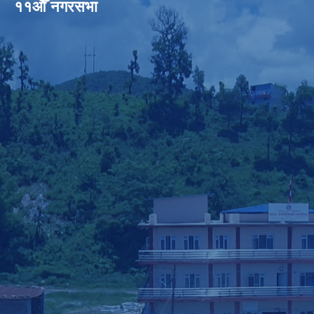
११औँ नगरसभा