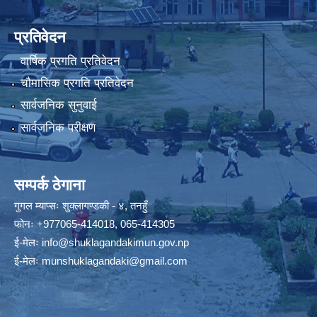
प्रतिवेदन
वार्षिक प्रगति प्रतिवेदन
चौमासिक प्रगति प्रतिवेदन
सार्वजनिक सुनुवाई
सार्वजनिक परीक्षण
सम्पर्क ठेगाना
गुगल म्याप्सः
शुक्लागण्डकी - ४, तनहुँ
फोनः
+977065-414018
,
065-414305
ई-मेलः
info@shuklagandakimun.gov.np
ई-मेलः
munshuklagandaki@gmail.com