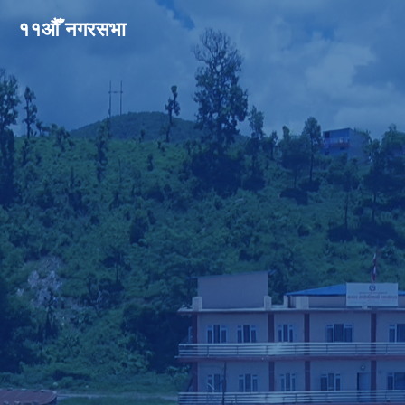
११औँ नगरसभा