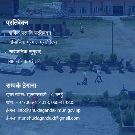
प्रतिवेदन
वार्षिक प्रगति प्रतिवेदन
चौमासिक प्रगति प्रतिवेदन
सार्वजनिक सुनुवाई
सार्वजनिक परीक्षण
सम्पर्क ठेगाना
गुगल म्याप्सः
शुक्लागण्डकी - ४, तनहुँ
फोनः
+977065-414018
,
065-414305
ई-मेलः
info@shuklagandakimun.gov.np
ई-मेलः
munshuklagandaki@gmail.com