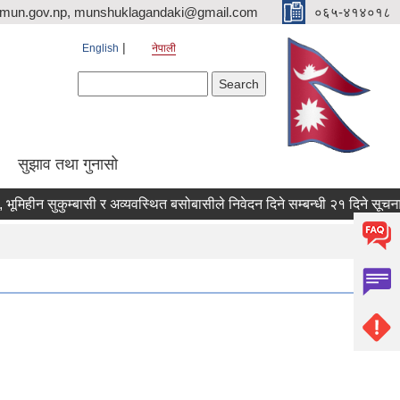
imun.gov.np, munshuklagandaki@gmail.com
०६५-४१४०१८
English
नेपाली
Search form
Search
सुझाव तथा गुनासो
 सुकुम्बासी र अव्यवस्थित बसोबासीले निवेदन दिने सम्बन्धी २१ दिने सूचना ।