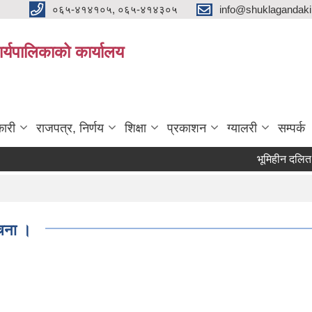
०६५-४१४१०५, ०६५-४१४३०५
info@shuklagandak
्यपालिकाको कार्यालय
ारी
राजपत्र, निर्णय
शिक्षा
प्रकाशन
ग्यालरी
सम्पर्क
भूमिहीन दलित, भूमिहीन
ूचना ।