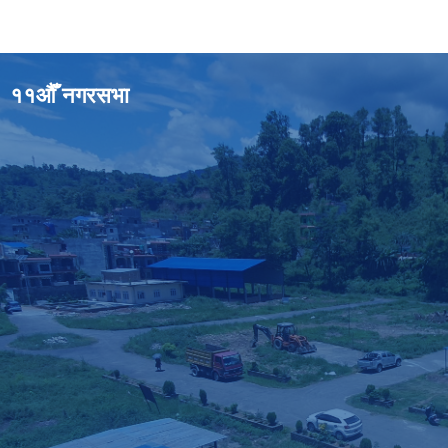
११औँ नगरसभा