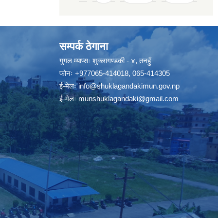
सम्पर्क ठेगाना
गुगल म्याप्सः
शुक्लागण्डकी - ४, तनहुँ
फोनः
+977065-414018
,
065-414305
ई-मेलः
info@shuklagandakimun.gov.np
ई-मेलः
munshuklagandaki@gmail.com