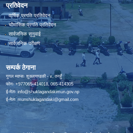
प्रतिवेदन
वार्षिक प्रगति प्रतिवेदन
चौमासिक प्रगति प्रतिवेदन
सार्वजनिक सुनुवाई
सार्वजनिक परीक्षण
सम्पर्क ठेगाना
गुगल म्याप्सः
शुक्लागण्डकी - ४, तनहुँ
फोनः
+977065-414018
,
065-414305
ई-मेलः
info@shuklagandakimun.gov.np
ई-मेलः
munshuklagandaki@gmail.com