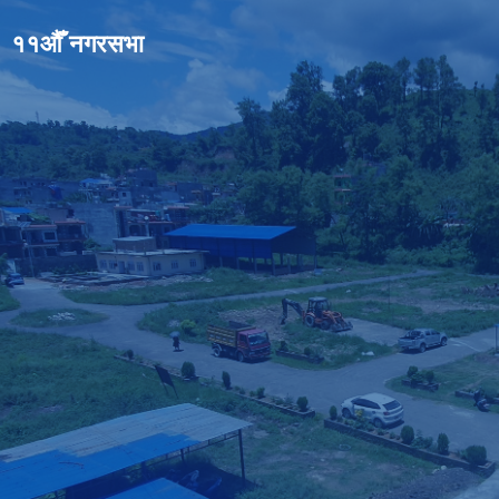
११औँ नगरसभा