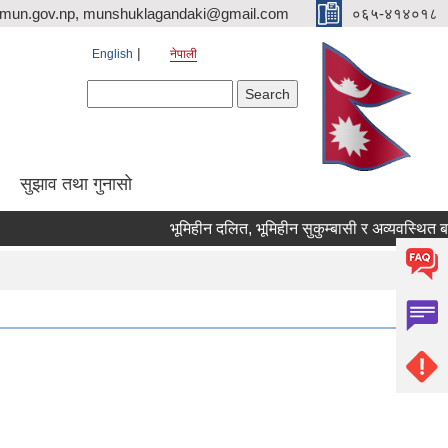
imun.gov.np, munshuklagandaki@gmail.com
०६५-४१४०१८
English
नेपाली
Search form
Search
सुझाव तथा गुनासो
भूमिहीन दलित, भूमिहीन सुकुम्बासी र अव्यवस्थित बसोबासील