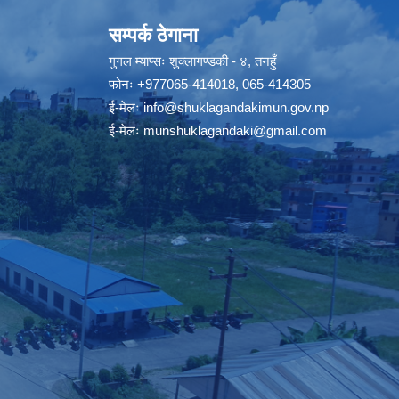
सम्पर्क ठेगाना
गुगल म्याप्सः
शुक्लागण्डकी - ४, तनहुँ
फोनः
+977065-414018
,
065-414305
ई-मेलः
info@shuklagandakimun.gov.np
ई-मेलः
munshuklagandaki@gmail.com