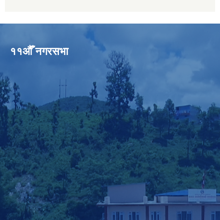
११औँ नगरसभा