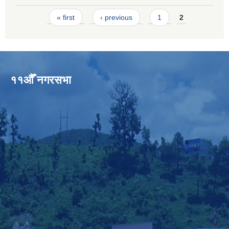
Pages
« first
‹ previous
1
2
११औँ नगरसभा