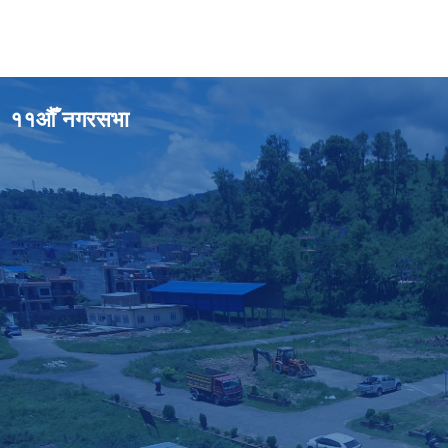
११औँ नगरसभा