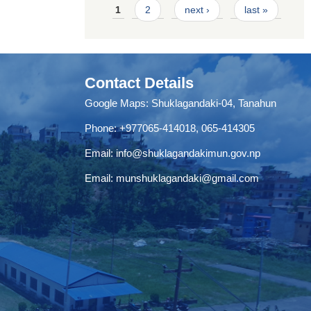
Pages
1
2
next ›
last »
Contact Details
Google Maps:
Shuklagandaki-04, Tanahun
Phone:
+977065-414018
,
065-414305
Email:
info@shuklagandakimun.gov.np
Email:
munshuklagandaki@gmail.com