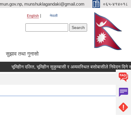
imun.gov.np, munshuklagandaki@gmail.com
०६५-४१४०१८
English
नेपाली
Search form
Search
सुझाव तथा गुनासो
भूमिहीन दलित, भूमिहीन सुकुम्बासी र अव्यवस्थित बसोबासीले निवेदन दिने सम्बन्