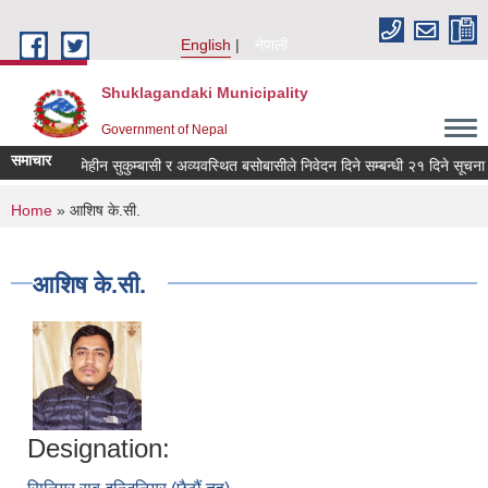
Skip to main content
English
नेपाली
Shuklagandaki Municipality
Government of Nepal
समाचार
न दलित, भूमिहीन सुकुम्बासी र अव्यवस्थित बसोबासीले निवेदन दिने सम्बन्धी २१ दिने सूचना ।
You are here
Home
» आशिष के.सी.
आशिष के.सी.
Designation: