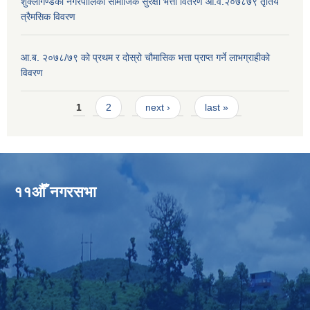
शुक्लागण्डकी नगरपालिका सामाजिक सुरक्षा भत्ता वितरण आ.व.२०७८७९ तृतिय
त्रैमसिक विवरण
आ.ब. २०७८/७९ को प्रथम र दोस्रो चौमासिक भत्ता प्राप्त गर्ने लाभग्राहीको
विवरण
Pages
1
2
next ›
last »
११औँ नगरसभा