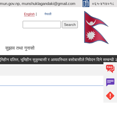
imun.gov.np, munshuklagandaki@gmail.com
०६५-४१४०१८
English
नेपाली
Search form
Search
सुझाव तथा गुनासो
 दलित, भूमिहीन सुकुम्बासी र अव्यवस्थित बसोबासीले निवेदन दिने सम्बन्धी २१ दिन