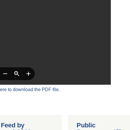
here to download the PDF file.
r Feed by
Public