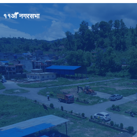
११औँ नगरसभा