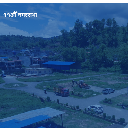
११औँ नगरसभा