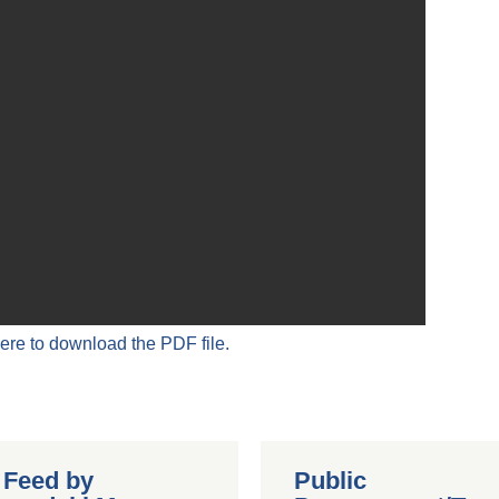
here to download the PDF file.
r Feed by
Public