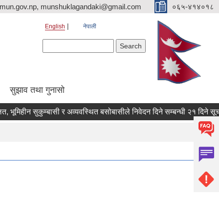
imun.gov.np, munshuklagandaki@gmail.com
०६५-४१४०१८
English
नेपाली
Search form
Search
सुझाव तथा गुनासो
िहीन सुकुम्बासी र अव्यवस्थित बसोबासीले निवेदन दिने सम्बन्धी २१ दिने सूचना ।