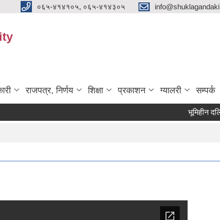
०६५-४१४१०५, ०६५-४१४३०५
info@shuklagandak
ity
ारी
राजपत्र, निर्णय
शिक्षा
प्रकाशन
ग्यालरी
सम्पर्क
भूमिहीन दलित, भूम