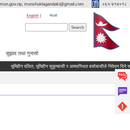
imun.gov.np, munshuklagandaki@gmail.com
०६५-४१४०१८
English
नेपाली
Search form
Search
सुझाव तथा गुनासो
भूमिहीन दलित, भूमिहीन सुकुम्बासी र अव्यवस्थित बसोबासीले निवेदन दिने सम्बन्