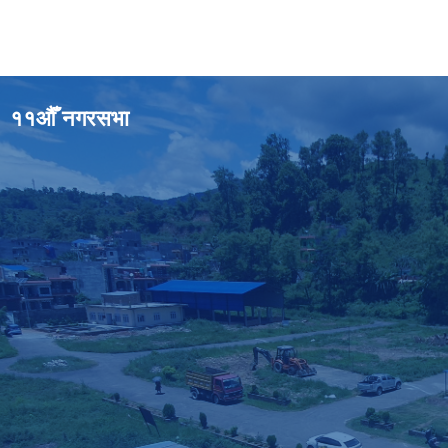
११औँ नगरसभा