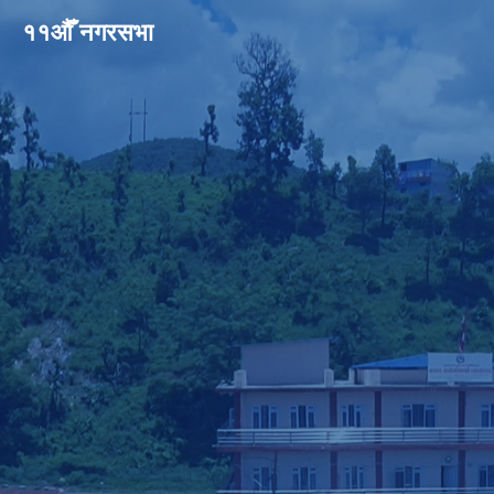
११औँ नगरसभा