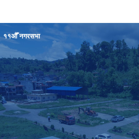
११औँ नगरसभा