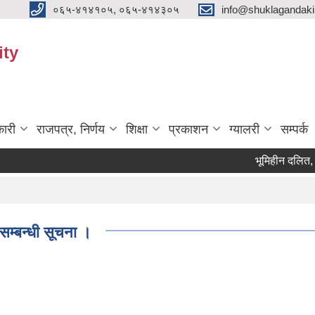
०६५-४१४१०५, ०६५-४१४३०५
info@shuklagandak
ity
ारी
राजपत्र, निर्णय
शिक्षा
प्रकाशन
ग्यालरी
सम्पर्क
भूमिहीन दलित, भूमिहीन
सम्बन्धी सूचना ।