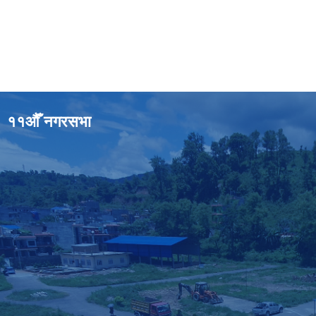
११औँ नगरसभा