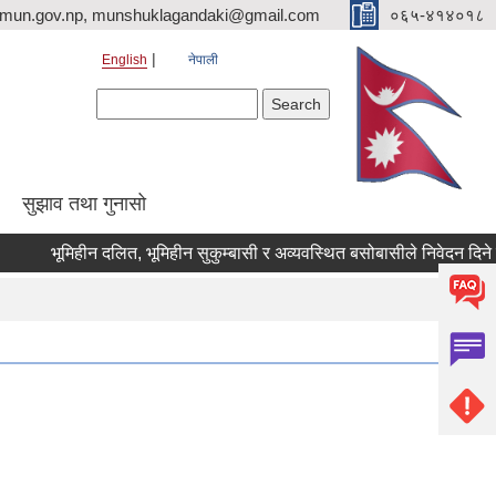
imun.gov.np, munshuklagandaki@gmail.com
०६५-४१४०१८
English
नेपाली
Search form
Search
सुझाव तथा गुनासो
भूमिहीन दलित, भूमिहीन सुकुम्बासी र अव्यवस्थित बसोबासीले निवेदन दिने सम्बन्