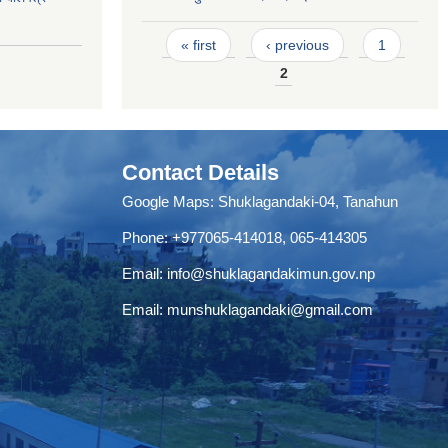
Pages
« first
‹ previous
1
2
Contact Details
Google Maps:
Shuklagandaki-04, Tanahun
Phone:
+977065-414018
,
065-414305
Email:
info@shuklagandakimun.gov.np
Email:
munshuklagandaki@gmail.com