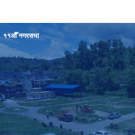
११औँ नगरसभा