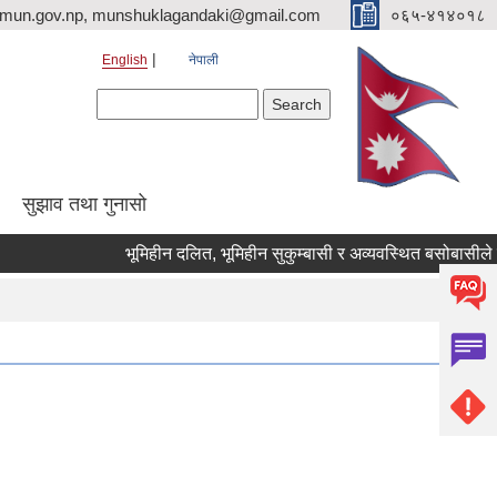
imun.gov.np, munshuklagandaki@gmail.com
०६५-४१४०१८
English
नेपाली
Search form
Search
सुझाव तथा गुनासो
भूमिहीन दलित, भूमिहीन सुकुम्बासी र अव्यवस्थित बसोबासीले निवेद