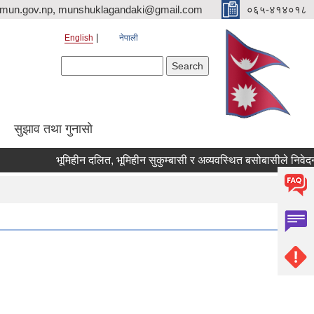
imun.gov.np, munshuklagandaki@gmail.com
०६५-४१४०१८
English
नेपाली
Search form
Search
सुझाव तथा गुनासो
भूमिहीन दलित, भूमिहीन सुकुम्बासी र अव्यवस्थित बसोबासीले निवेदन दिने