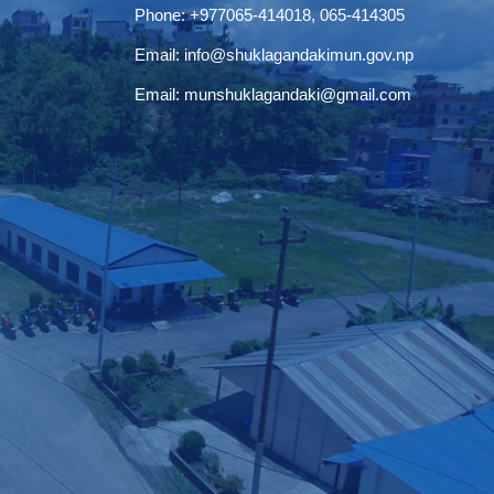
Phone:
+977065-414018
,
065-414305
Email:
info@shuklagandakimun.gov.np
Email:
munshuklagandaki@gmail.com