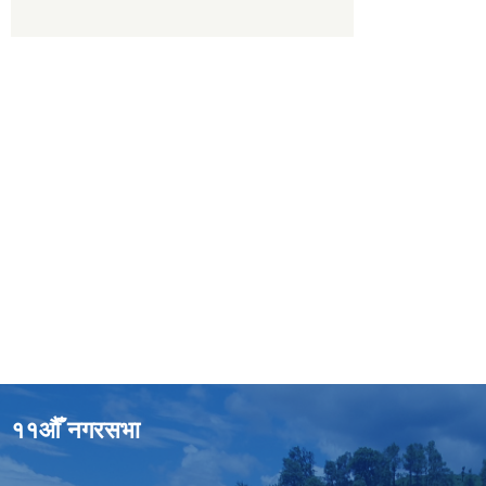
११औँ नगरसभा