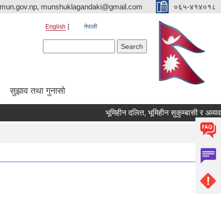
imun.gov.np, munshuklagandaki@gmail.com
०६५-४१४०१८
English
नेपाली
Search form
Search
सुझाव तथा गुनासो
भूमिहीन दलित, भूमिहीन सुकुम्बासी र अव्यवस्थि