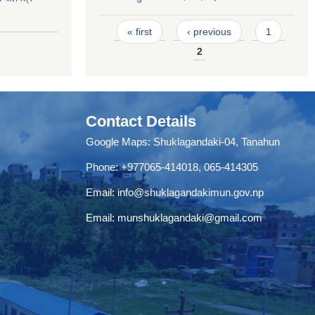
Pages
« first
‹ previous
1
2
Contact Details
Google Maps:
Shuklagandaki-04, Tanahun
Phone:
+977065-414018
,
065-414305
Email:
info@shuklagandakimun.gov.np
Email:
munshuklagandaki@gmail.com