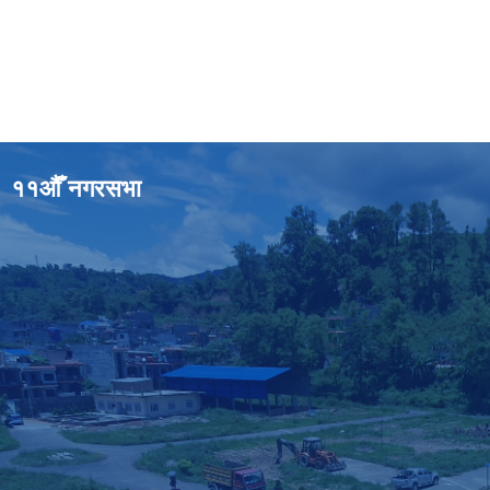
११औँ नगरसभा