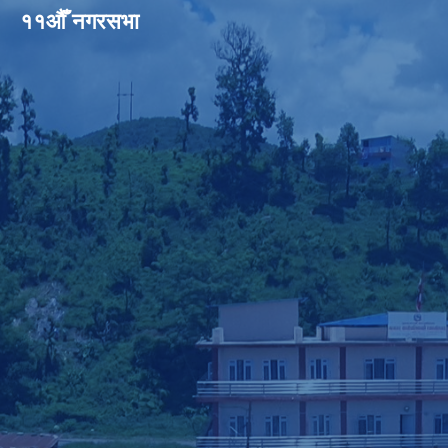
११औँ नगरसभा