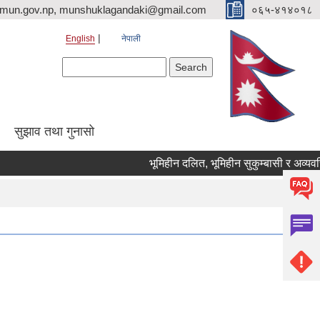
imun.gov.np, munshuklagandaki@gmail.com
०६५-४१४०१८
English
नेपाली
Search form
Search
सुझाव तथा गुनासो
भूमिहीन दलित, भूमिहीन सुकुम्बासी र अव्यवस्थित 