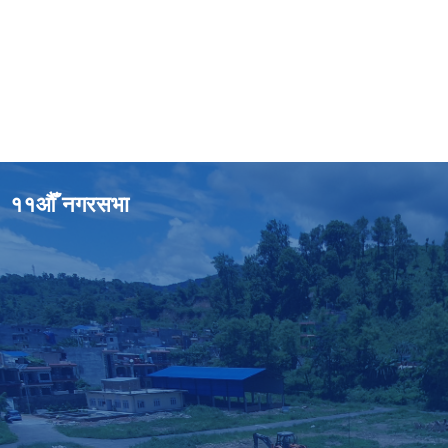
११औँ नगरसभा