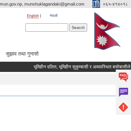
imun.gov.np, munshuklagandaki@gmail.com
०६५-४१४०१८
English
नेपाली
Search form
Search
सुझाव तथा गुनासो
भूमिहीन दलित, भूमिहीन सुकुम्बासी र अव्यवस्थित बसोबासीले निवेदन