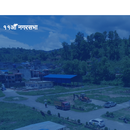
११औँ नगरसभा