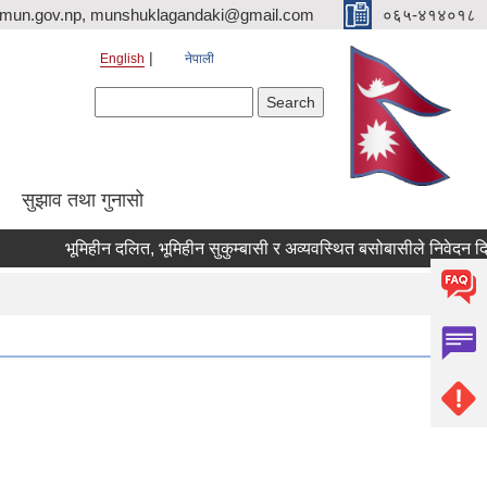
imun.gov.np, munshuklagandaki@gmail.com
०६५-४१४०१८
English
नेपाली
Search form
Search
सुझाव तथा गुनासो
भूमिहीन दलित, भूमिहीन सुकुम्बासी र अव्यवस्थित बसोबासीले निवेदन दिने सम्