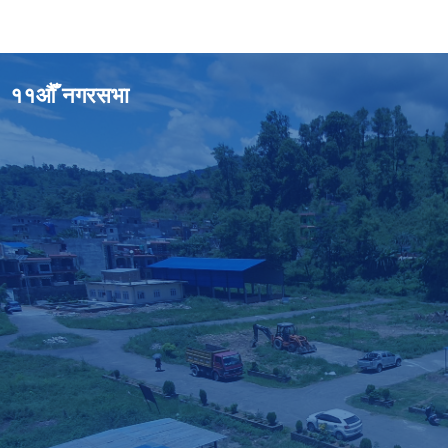
११औँ नगरसभा