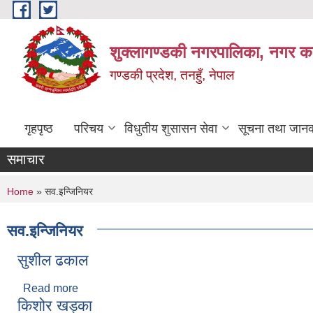
Skip to main content
शुक्लागण्डकी नगरपालिका, नगर कार
गण्डकी प्रदेश, तनहुँ, नेपाल
गृहपृष्ठ
परिचय
विधुतीय शुसासन सेवा
सूचना तथा जानक
समाचार
You are here
Home
» सव.इन्जिनियर
सव.इन्जिनियर
सुशील ढकाल
Read more
about सुशील ढकाल
किशोर खड्का