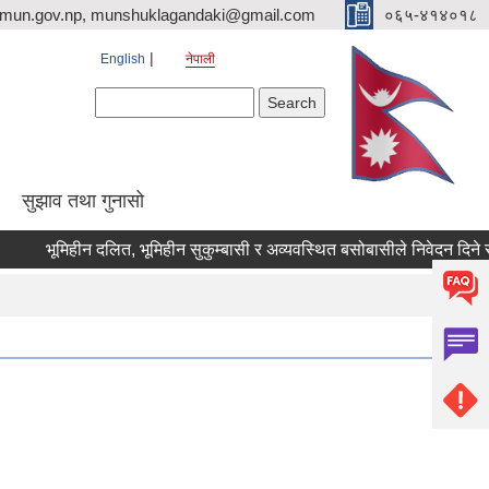
imun.gov.np, munshuklagandaki@gmail.com
०६५-४१४०१८
English
नेपाली
Search form
Search
सुझाव तथा गुनासो
भूमिहीन दलित, भूमिहीन सुकुम्बासी र अव्यवस्थित बसोबासीले निवेदन दिने सम्बन्