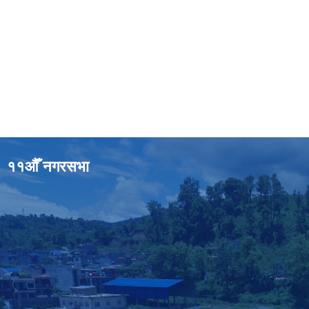
११औँ नगरसभा