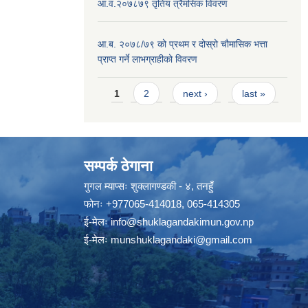
आ.व.२०७८७९ तृतिय त्रैमसिक विवरण
आ.ब. २०७८/७९ को प्रथम र दोस्रो चौमासिक भत्ता
प्राप्त गर्ने लाभग्राहीको विवरण
Pages
1
2
next ›
last »
सम्पर्क ठेगाना
गुगल म्याप्सः
शुक्लागण्डकी - ४, तनहुँ
फोनः
+977065-414018
,
065-414305
ई-मेलः
info@shuklagandakimun.gov.np
ई-मेलः
munshuklagandaki@gmail.com