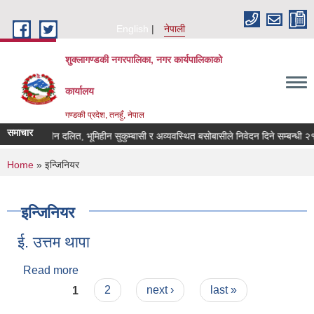
Skip to main content
English
नेपाली
शुक्लागण्डकी नगरपालिका, नगर कार्यपालिकाको
कार्यालय
गण्डकी प्रदेश, तनहुँ, नेपाल
समाचार
भूमिहीन दलित, भूमिहीन सुकुम्बासी र अव्यवस्थित बसोबासीले निवेदन दिने सम्बन्धी २१ द
You are here
Home
» इन्जिनियर
इन्जिनियर
ई. उत्तम थापा
Read more
about ई. उत्तम थापा
Pages
1
2
next ›
last »