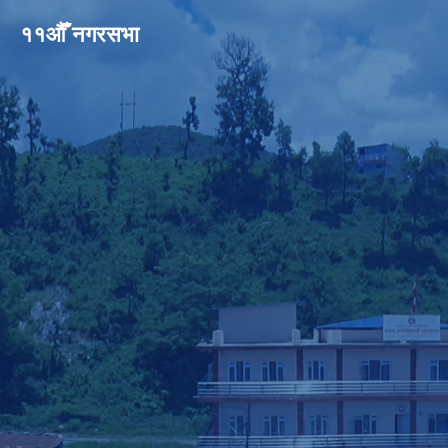
११औँ नगरसभा