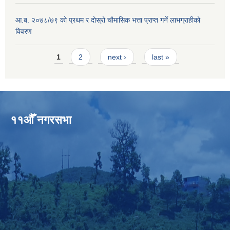
आ.ब. २०७८/७९ को प्रथम र दोस्रो चौमासिक भत्ता प्राप्त गर्ने लाभग्राहीको
विवरण
Pages
1
2
next ›
last »
११औँ नगरसभा