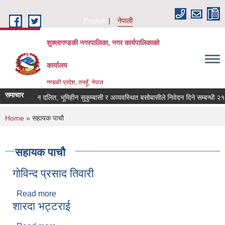
Skip to main content
English
नेपाली
शुक्लागण्डकी नगरपालिका, नगर कार्यपालिकाको
कार्यालय
गण्डकी प्रदेश, तनहुँ, नेपाल
समाचार
भूमिहीन दलित, भूमिहीन सुकुम्बासी र अव्यवस्थित बसोबासीले निवेदन दिने सम्बन्धी २१ दि
You are here
Home
» सहायक पाचौ
सहायक पाचौ
गोविन्द प्रसाद तिवारी
Read more
about गोविन्द प्रसाद तिवारी
शारदा भट्टराई