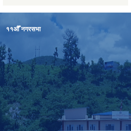
११औँ नगरसभा