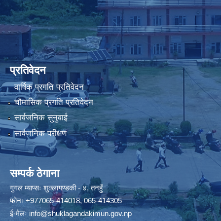
प्रतिवेदन
वार्षिक प्रगति प्रतिवेदन
चौमासिक प्रगति प्रतिवेदन
सार्वजनिक सुनुवाई
सार्वजनिक परीक्षण
सम्पर्क ठेगाना
गुगल म्याप्सः
शुक्लागण्डकी - ४, तनहुँ
फोनः
+977065-414018
,
065-414305
ई-मेलः
info@shuklagandakimun.gov.np