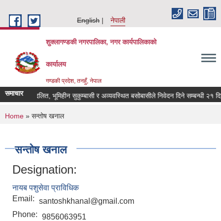
Skip to main content
English
नेपाली
शुक्लागण्डकी नगरपालिका, नगर कार्यपालिकाको
कार्यालय
गण्डकी प्रदेश, तनहुँ, नेपाल
समाचार
भूमिहीन दलित, भूमिहीन सुकुम्बासी र अव्यवस्थित बसोबासीले निवेदन दिने सम्बन्धी २१ दिने 
You are here
Home
» सन्तोष खनाल
सन्तोष खनाल
Designation:
नायब पशुसेवा प्राविधिक
Email:
santoshkhanal@gmail.com
Phone:
9856063951