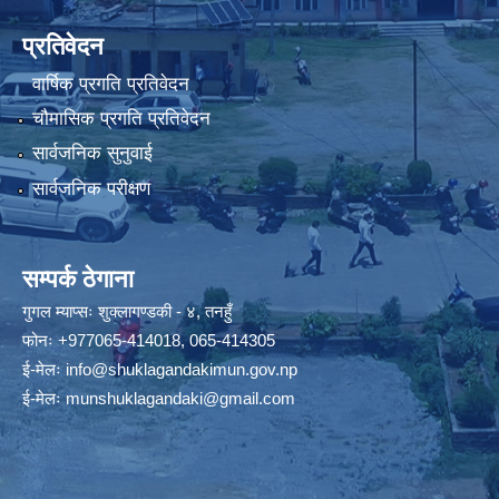
प्रतिवेदन
वार्षिक प्रगति प्रतिवेदन
चौमासिक प्रगति प्रतिवेदन
सार्वजनिक सुनुवाई
सार्वजनिक परीक्षण
सम्पर्क ठेगाना
गुगल म्याप्सः
शुक्लागण्डकी - ४, तनहुँ
फोनः
+977065-414018
,
065-414305
ई-मेलः
info@shuklagandakimun.gov.np
ई-मेलः
munshuklagandaki@gmail.com