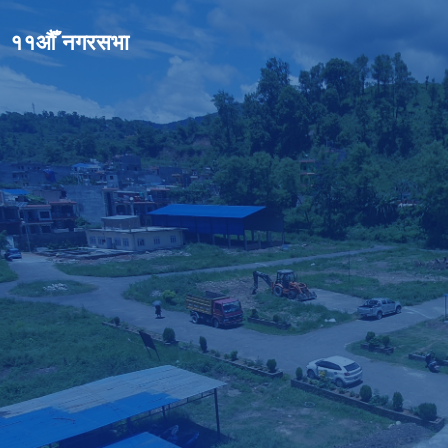
११औँ नगरसभा