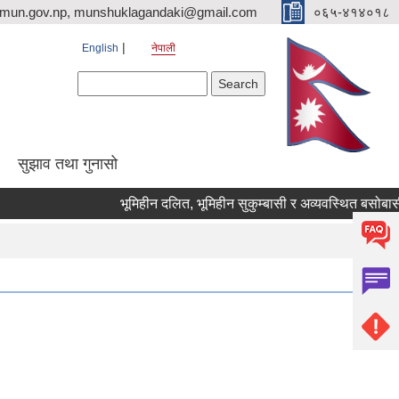
imun.gov.np, munshuklagandaki@gmail.com
०६५-४१४०१८
English
नेपाली
Search form
Search
सुझाव तथा गुनासो
भूमिहीन दलित, भूमिहीन सुकुम्बासी र अव्यवस्थित बसोबासीले निव