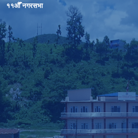
११औँ नगरसभा