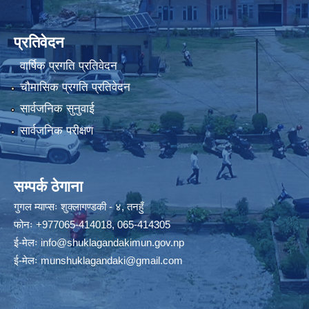
प्रतिवेदन
वार्षिक प्रगति प्रतिवेदन
चौमासिक प्रगति प्रतिवेदन
सार्वजनिक सुनुवाई
सार्वजनिक परीक्षण
सम्पर्क ठेगाना
गुगल म्याप्सः
शुक्लागण्डकी - ४, तनहुँ
फोनः
+977065-414018
,
065-414305
ई-मेलः
info@shuklagandakimun.gov.np
ई-मेलः
munshuklagandaki@gmail.com