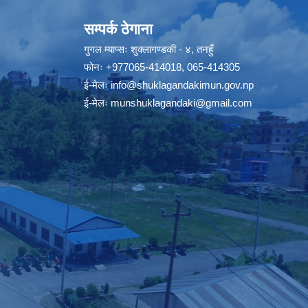
सम्पर्क ठेगाना
गुगल म्याप्सः
शुक्लागण्डकी - ४, तनहुँ
फोनः
+977065-414018
,
065-414305
ई-मेलः
info@shuklagandakimun.gov.np
ई-मेलः
munshuklagandaki@gmail.com