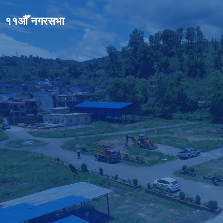
११औँ नगरसभा