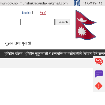
imun.gov.np, munshuklagandaki@gmail.com
०६५-४१४०१८
English
नेपाली
Search form
Search
सुझाव तथा गुनासो
हीन दलित, भूमिहीन सुकुम्बासी र अव्यवस्थित बसोबासीले निवेदन दिने सम्बन्धी २१