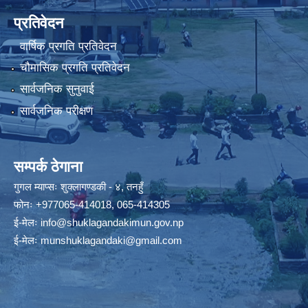
प्रतिवेदन
वार्षिक प्रगति प्रतिवेदन
चौमासिक प्रगति प्रतिवेदन
सार्वजनिक सुनुवाई
सार्वजनिक परीक्षण
सम्पर्क ठेगाना
गुगल म्याप्सः
शुक्लागण्डकी - ४, तनहुँ
फोनः
+977065-414018
,
065-414305
ई-मेलः
info@shuklagandakimun.gov.np
ई-मेलः
munshuklagandaki@gmail.com